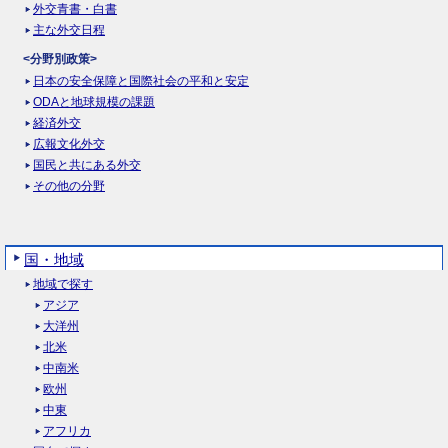
外交青書・白書
主な外交日程
<分野別政策>
日本の安全保障と国際社会の平和と安定
ODAと地球規模の課題
経済外交
広報文化外交
国民と共にある外交
その他の分野
国・地域
地域で探す
アジア
大洋州
北米
中南米
欧州
中東
アフリカ