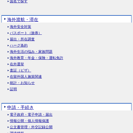
国名で探す
海外渡航・滞在
海外安全対策
パスポート（旅券）
届出・所在調査
ハーグ条約
海外生活の悩み・家族問題
海外教育・年金・保険・運転免許
在外選挙
査証（ビザ）
在留外国人施策関連
統計・お知らせ
証明
申請・手続き
電子政府・電子申請・届出
情報公開・個人情報保護
公文書管理・外交記録公開