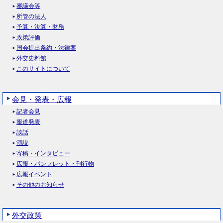
審議会等
所管の法人
予算・決算・財務
政策評価
国会提出条約・法律案
外交史料館
このサイトについて
会見・発表・広報
記者会見
報道発表
談話
演説
寄稿・インタビュー
広報・パンフレット・刊行物
広報イベント
その他のお知らせ
外交政策