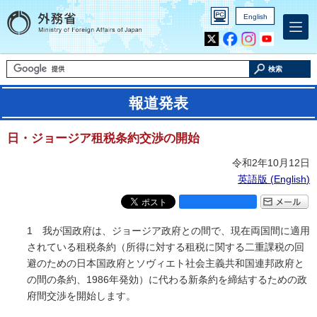
English
Inst
Yout
agra
ube
m
検索
報道発表
日・ジョージア租税条約交渉の開始
令和2年10月12日
英語版 (
English
)
1 我が国政府は、ジョージア政府との間で、現在両国間に適用
されている租税条約（所得に対する租税に関する二重課税の回
避のための日本国政府とソヴィエト社会主義共和国連邦政府と
の間の条約、1986年発効）に代わる新条約を締結するための政
府間交渉を開始します。