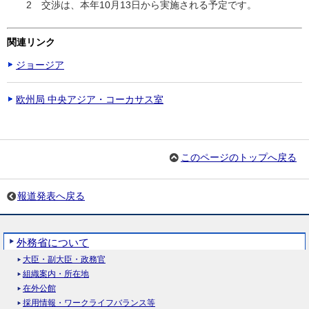
2 交渉は、本年10月13日から実施される予定です。
関連リンク
ジョージア
欧州局 中央アジア・コーカサス室
このページのトップへ戻る
報道発表へ戻る
外務省について
大臣・副大臣・政務官
組織案内・所在地
在外公館
採用情報・ワークライフバランス等