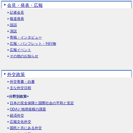
会見・発表・広報
記者会見
報道発表
談話
演説
寄稿・インタビュー
広報・パンフレット・刊行物
広報イベント
その他のお知らせ
外交政策
外交青書・白書
主な外交日程
<分野別政策>
日本の安全保障と国際社会の平和と安定
ODAと地球規模の課題
経済外交
広報文化外交
国民と共にある外交