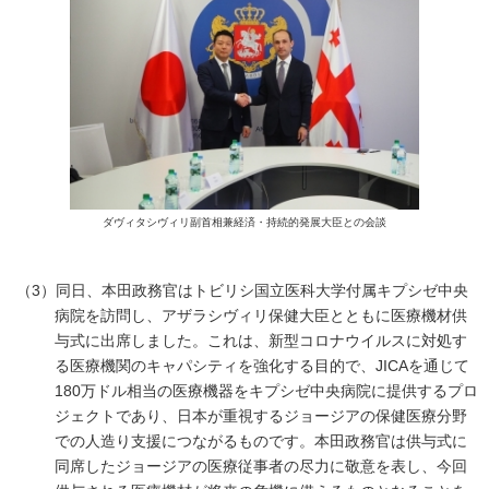
ダヴィタシヴィリ副首相兼経済・持続的発展大臣との会談
（3）同日、本田政務官はトビリシ国立医科大学付属キプシゼ中央
病院を訪問し、アザラシヴィリ保健大臣とともに医療機材供
与式に出席しました。これは、新型コロナウイルスに対処す
る医療機関のキャパシティを強化する目的で、JICAを通じて
180万ドル相当の医療機器をキプシゼ中央病院に提供するプロ
ジェクトであり、日本が重視するジョージアの保健医療分野
での人造り支援につながるものです。本田政務官は供与式に
同席したジョージアの医療従事者の尽力に敬意を表し、今回