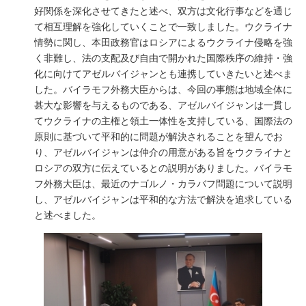
好関係を深化させてきたと述べ、双方は文化行事などを通じ
て相互理解を強化していくことで一致しました。ウクライナ
情勢に関し、本田政務官はロシアによるウクライナ侵略を強
く非難し、法の支配及び自由で開かれた国際秩序の維持・強
化に向けてアゼルバイジャンとも連携していきたいと述べま
した。バイラモフ外務大臣からは、今回の事態は地域全体に
甚大な影響を与えるものである、アゼルバイジャンは一貫し
てウクライナの主権と領土一体性を支持している、国際法の
原則に基づいて平和的に問題が解決されることを望んでお
り、アゼルバイジャンは仲介の用意がある旨をウクライナと
ロシアの双方に伝えているとの説明がありました。バイラモ
フ外務大臣は、最近のナゴルノ・カラバフ問題について説明
し、アゼルバイジャンは平和的な方法で解決を追求している
と述べました。