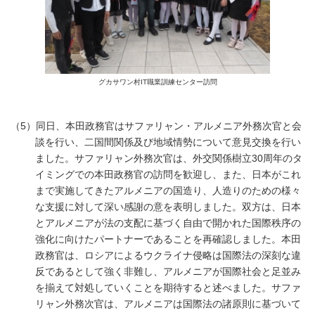
グカサワン村IT職業訓練センター訪問
（5）同日、本田政務官はサファリャン・アルメニア外務次官と会
談を行い、二国間関係及び地域情勢について意見交換を行い
ました。サファリャン外務次官は、外交関係樹立30周年のタ
イミングでの本田政務官の訪問を歓迎し、また、日本がこれ
まで実施してきたアルメニアの国造り、人造りのための様々
な支援に対して深い感謝の意を表明しました。双方は、日本
とアルメニアが法の支配に基づく自由で開かれた国際秩序の
強化に向けたパートナーであることを再確認しました。本田
政務官は、ロシアによるウクライナ侵略は国際法の深刻な違
反であるとして強く非難し、アルメニアが国際社会と足並み
を揃えて対処していくことを期待すると述べました。サファ
リャン外務次官は、アルメニアは国際法の諸原則に基づいて