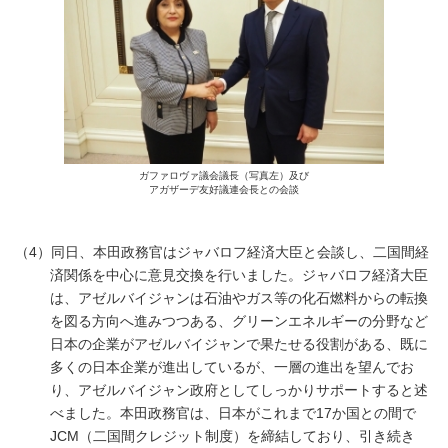
ガファロヴァ議会議長（写真左）及び
アガザーデ友好議連会長との会談
（4）同日、本田政務官はジャバロフ経済大臣と会談し、二国間経
済関係を中心に意見交換を行いました。ジャバロフ経済大臣
は、アゼルバイジャンは石油やガス等の化石燃料からの転換
を図る方向へ進みつつある、グリーンエネルギーの分野など
日本の企業がアゼルバイジャンで果たせる役割がある、既に
多くの日本企業が進出しているが、一層の進出を望んでお
り、アゼルバイジャン政府としてしっかりサポートすると述
べました。本田政務官は、日本がこれまで17か国との間で
JCM（二国間クレジット制度）を締結しており、引き続き