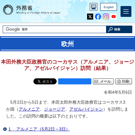
English
Inst
Yout
agra
ube
m
検索
欧州
本田外務大臣政務官のコーカサス（アルメニア、ジョージ
ア、アゼルバイジャン）訪問（結果）
メール
印刷
令和4年5月6日
5月2日から5日まで、本田太郎外務大臣政務官はコーカサス3
か国（
アルメニア
、
ジョージア
、
アゼルバイジャン
）を訪問しま
した。この訪問の概要は以下のとおりです。
1 アルメニア（5月2日～3日）