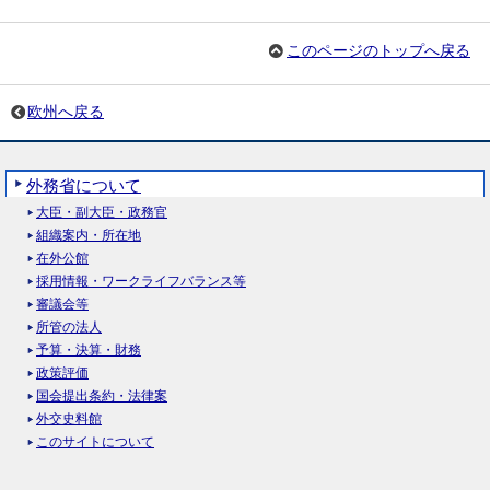
このページのトップへ戻る
欧州へ戻る
外務省について
大臣・副大臣・政務官
組織案内・所在地
在外公館
採用情報・ワークライフバランス等
審議会等
所管の法人
予算・決算・財務
政策評価
国会提出条約・法律案
外交史料館
このサイトについて