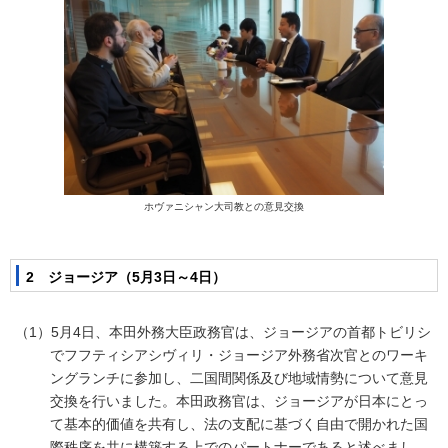
ホヴァニシャン大司教との意見交換
2 ジョージア（5月3日～4日）
（1）5月4日、本田外務大臣政務官は、ジョージアの首都トビリシ
でフフティシアシヴィリ・ジョージア外務省次官とのワーキ
ングランチに参加し、二国間関係及び地域情勢について意見
交換を行いました。本田政務官は、ジョージアが日本にとっ
て基本的価値を共有し、法の支配に基づく自由で開かれた国
際秩序を共に構築する上でのパートナーであると述べまし