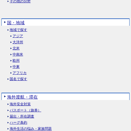
その他の分野
国・地域
地域で探す
アジア
大洋州
北米
中南米
欧州
中東
アフリカ
国名で探す
海外渡航・滞在
海外安全対策
パスポート（旅券）
届出・所在調査
ハーグ条約
海外生活の悩み・家族問題