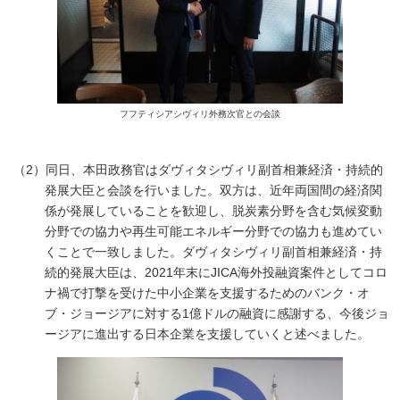
フフティシアシヴィリ外務次官との会談
（2）同日、本田政務官はダヴィタシヴィリ副首相兼経済・持続的
発展大臣と会談を行いました。双方は、近年両国間の経済関
係が発展していることを歓迎し、脱炭素分野を含む気候変動
分野での協力や再生可能エネルギー分野での協力も進めてい
くことで一致しました。ダヴィタシヴィリ副首相兼経済・持
続的発展大臣は、2021年末にJICA海外投融資案件としてコロ
ナ禍で打撃を受けた中小企業を支援するためのバンク・オ
ブ・ジョージアに対する1億ドルの融資に感謝する、今後ジョ
ージアに進出する日本企業を支援していくと述べました。