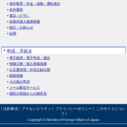
海外教育・年金・保険・運転免許
在外選挙
査証（ビザ）
在留外国人施策関連
統計・お知らせ
証明
申請・手続き
電子政府・電子申請・届出
情報公開・個人情報保護
公文書管理・外交記録公開
調達情報
その他の申請
メール配信サービス
国民の皆様からの御意見
法的事項
アクセシビリティ
プライバシーポリシー
このサイトについ
て
Copyright © Ministry of Foreign Affairs of Japan