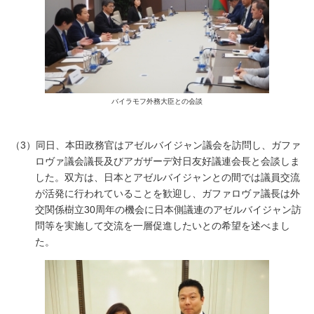
バイラモフ外務大臣との会談
（3）同日、本田政務官はアゼルバイジャン議会を訪問し、ガファ
ロヴァ議会議長及びアガザーデ対日友好議連会長と会談しま
した。双方は、日本とアゼルバイジャンとの間では議員交流
が活発に行われていることを歓迎し、ガファロヴァ議長は外
交関係樹立30周年の機会に日本側議連のアゼルバイジャン訪
問等を実施して交流を一層促進したいとの希望を述べまし
た。