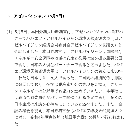
3 アゼルバイジャン（5月5日）
（1）5月5日、本田外務大臣政務官は、アゼルバイジャンの首都バ
クーでババエフ・アゼルバイジャン環境天然資源大臣（日ア
ゼルバイジャン経済合同委員会アゼルバイジャン側議長）と
会談しました。本田政務官は、アゼルバイジャンは国際的な
エネルギー安全保障や地域の安定と発展の鍵を握る重要な国
であり、日本の大切なパートナーであると述べました。ババ
エフ環境天然資源大臣は、アゼルバイジャンの独立以来30年
にわたり日本は常に友人であった、二国間の経済関係は順調
に発展しており、今後は脱炭素社会の実現を見据え、グリー
ンエネルギーの分野等でも協力を進めていきたい、本年秋に
は経済合同委員会がバクーで開催される予定であり、多くの
日本企業の来訪を心待ちにしていると述べました。また、会
談の機会を捉え、本田政務官からババエフ環境天然資源大臣
に対し、令和4年度春叙勲（旭日重光章）の授与が行われまし
た。