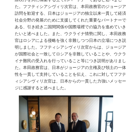
た。フフティシアシヴィリ次官は、本田政務官のジョージア
訪問を歓迎する、日本はジョージアの独立以来一貫して経済
社会分野の発展のために支援してくれた重要なパートナーで
ある、引き続き二国間関係や国際場裡での協力を進めていき
たいと述べました。また、ウクライナ情勢に関し、本田政務
官はロシアによる侵略を強く非難しつつ日本の立場につき説
明しました。フフティシアシヴィリ次官からは、ジョージア
が国際社会と一致してロシアを非難していることや、ウクラ
イナ難民の受入れを行っていること等につき説明がありまし
た。本田政務官は、日本がジョージアの主権及び領土の一体
性を一貫して支持していることを伝え、これに対してフフテ
ィシアシヴィリ次官は、日本からの一貫した力強いメッセー
ジに感謝すると述べました。