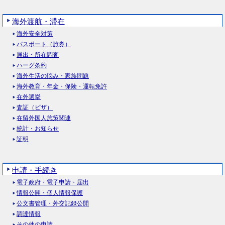
海外渡航・滞在
海外安全対策
パスポート（旅券）
届出・所在調査
ハーグ条約
海外生活の悩み・家族問題
海外教育・年金・保険・運転免許
在外選挙
査証（ビザ）
在留外国人施策関連
統計・お知らせ
証明
申請・手続き
電子政府・電子申請・届出
情報公開・個人情報保護
公文書管理・外交記録公開
調達情報
その他の申請