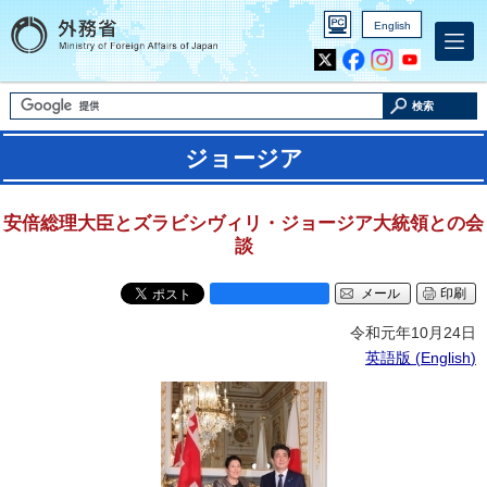
English
Inst
Yout
agra
ube
m
検索
ジョージア
安倍総理大臣とズラビシヴィリ・ジョージア大統領との会
談
メール
印刷
令和元年10月24日
英語版 (
English
)