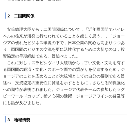
2 二国間関係
安倍総理大臣から，二国間関係について，「近年両国間でハイレ
ベルの往来が活発に行なわれていることを嬉しく思う」，「ジョー
ジアの優れたビジネス環境の下で，日本企業の関心も高まりつつあ
り，両国間のビジネス交流を更に活性化するために大切なのは，投
資協定の早期締結である」旨述べました。
これに対し，ズラビシヴィリ大統領から，古い文化・文明を有す
る両国間の経済・文化・スポーツ面での繋がりを促進するため，ジ
ョージアのことを広めることが大統領としての自分の役割である旨
述べ，投資協定の重要性に賛意を示すとともに，さらなる関係強化
への期待が表明されました。ジョージア代表チームの参加したラグ
ビーワールドカップ，栃ノ心関の活躍，ジョージアワインの普及等
にも話が及びました。
3 地域情勢