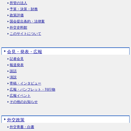
所管の法人
予算・決算・財務
政策評価
国会提出条約・法律案
外交史料館
このサイトについて
会見・発表・広報
記者会見
報道発表
談話
演説
寄稿・インタビュー
広報・パンフレット・刊行物
広報イベント
その他のお知らせ
外交政策
外交青書・白書