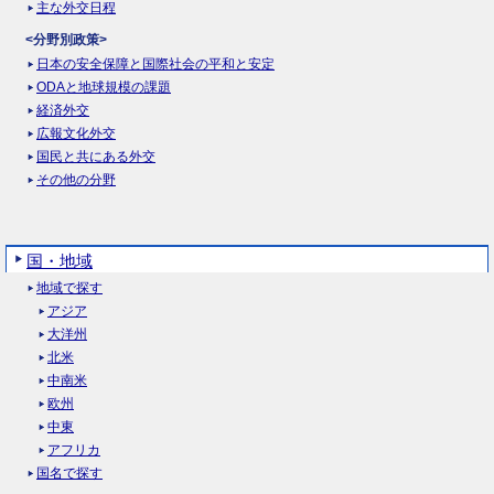
主な外交日程
<分野別政策>
日本の安全保障と国際社会の平和と安定
ODAと地球規模の課題
経済外交
広報文化外交
国民と共にある外交
その他の分野
国・地域
地域で探す
アジア
大洋州
北米
中南米
欧州
中東
アフリカ
国名で探す