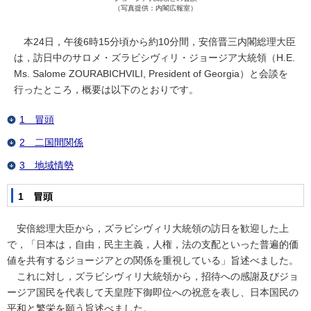
（写真提供：内閣広報室）
本24日，午後6時15分頃から約10分間，安倍晋三内閣総理大臣
は，訪日中のサロメ・ズラビシヴィリ・ジョージア大統領（H.E.
Ms. Salome ZOURABICHVILI, President of Georgia）と会談を
行ったところ，概要は以下のとおりです。
1 冒頭
2 二国間関係
3 地域情勢
1 冒頭
安倍総理大臣から，ズラビシヴィリ大統領の訪日を歓迎した上
で，「日本は，自由，民主主義，人権，法の支配といった普遍的価
値を共有するジョージアとの関係を重視している」旨述べました。
これに対し，ズラビシヴィリ大統領から，招待への感謝及びジョ
ージア国民を代表して天皇陛下御即位への祝意を表し、日本国民の
平和と繁栄を願う旨述べました。