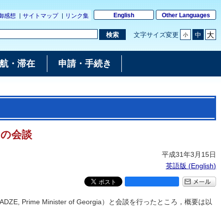
English
Other Languages
御感想
サイトマップ
リンク集
大
検索
文字サイズ変更
中
小
航・滞在
申請・手続き
との会談
平成31年3月15日
英語版 (
English
)
rime Minister of Georgia）と会談を行ったところ，概要は以