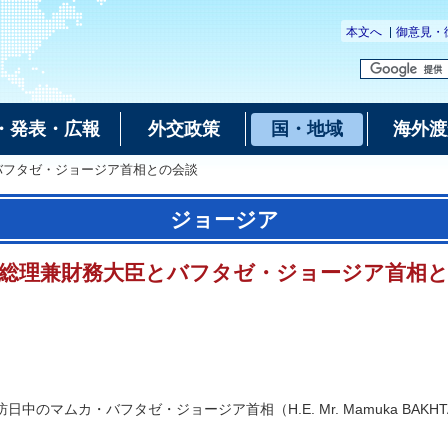
本文へ
御意見・
・発表・広報
外交政策
国・地域
海外渡
バフタゼ・ジョージア首相との会談
ジョージア
総理兼財務大臣とバフタゼ・ジョージア首相
バフタゼ・ジョージア首相（H.E. Mr. Mamuka BAKHTADZE, P