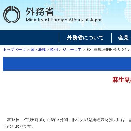
外務省について
会見
トップページ
>
国・地域
>
欧州
>
ジョージア
> 麻生副総理兼財務大臣と
麻生副
本15日，午後6時頃から約15分間，麻生太郎副総理兼財務大臣は，訪日中のマムカ・
下のとおりです。