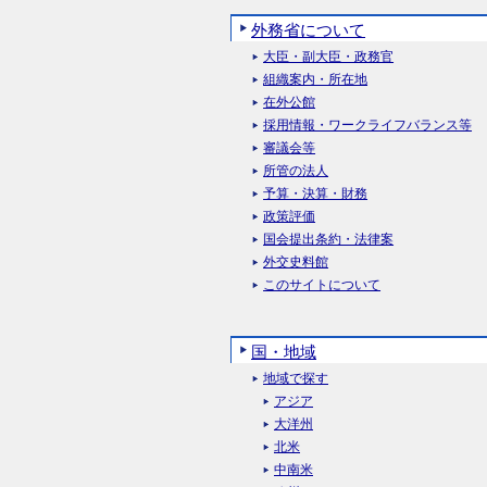
外務省について
大臣・副大臣・政務官
組織案内・所在地
在外公館
採用情報・ワークライフバランス等
審議会等
所管の法人
予算・決算・財務
政策評価
国会提出条約・法律案
外交史料館
このサイトについて
国・地域
地域で探す
アジア
大洋州
北米
中南米