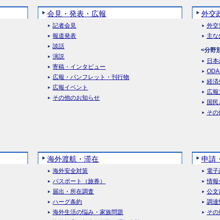
会見・発表・広報
外交
記者会見
外交
報道発表
主な
談話
<分野
演説
日本
寄稿・インタビュー
OD
広報・パンフレット・刊行物
経済
広報イベント
広報
その他のお知らせ
国民
その
海外渡航・滞在
申請
海外安全対策
電子
パスポート（旅券）
情報
届出・所在調査
公文
ハーグ条約
調達
海外生活の悩み・家族問題
その