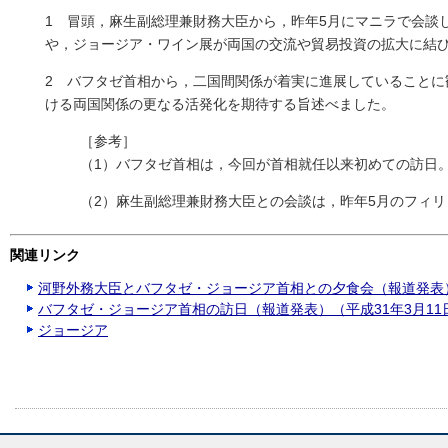
1 冒頭，麻生副総理兼財務大臣から，昨年5月にマニラで会談
や，ジョージア・ワイン展が両国の交流や貿易投資の拡大に結
2 バフタゼ首相から，二国間関係が着実に進展していること
ける両国関係の更なる活発化を期待する旨述べました。
［参考］
（1）バフタゼ首相は，今回が首相就任以来初めての訪日
（2）麻生副総理兼財務大臣との会談は，昨年5月のフィリ
関連リンク
河野外務大臣とバフタゼ・ジョージア首相との夕食会（報道発表）
バフタゼ・ジョージア首相の訪日（報道発表）（平成31年3月11
ジョージア