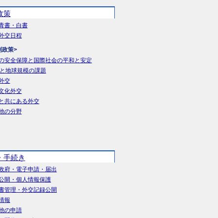
政策
青書・白書
外交日程
別政策>
の安全保障と国際社会の平和と安定
Aと地球規模の課題
外交
文化外交
と共にある外交
他の分野
・手続き
政府・電子申請・届出
公開・個人情報保護
書管理・外交記録公開
情報
他の申請