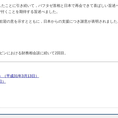
したことに引き続いて，バフタゼ首相と日本で再会できて喜ばしい旨述
び付くことを期待する旨述べました。
に歓迎の意を示すとともに，日本からの支援につき謝意が表明されました
。
ピンにおける財務相会談に続いて2回目。
（平成31年3月13日）
日）