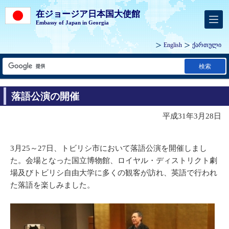
在ジョージア日本国大使館
Embassy of Japan in Georgia
English
ქართული
検索
落語公演の開催
平成31年3月28日
3月25～27日、トビリシ市において落語公演を開催しまし
た。会場となった国立博物館、ロイヤル・ディストリクト劇
場及びトビリシ自由大学に多くの観客が訪れ、英語で行われ
た落語を楽しみました。