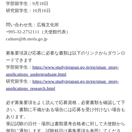
学部留学生：9月18日
研究留学生：10月16日
問い合わせ先：広報文化班
+995-32-2752111（大使館代表）
culture@tb.mofa.go.jp
募集要項及び応募に必要な書類は以下のリンクからダウンロ
ードできます
学部留学生：
https://www.studyinjapan.go.jp/en/smap_stopj-
applications_undergraduate.html
研究留学生：
https://www.studyinjapan.go.jp/en/smap_stopj-
applications_research.html
必ず募集要項をよく読んで応募資格，必要書類を確認して下
さい。書類に不備がある場合には応募を受け付けない場合も
あります。
筆記試験の日付・場所は書類選考合格者に対して大使館から
個別に通知します。試験科目は募集要項を参照してくださ