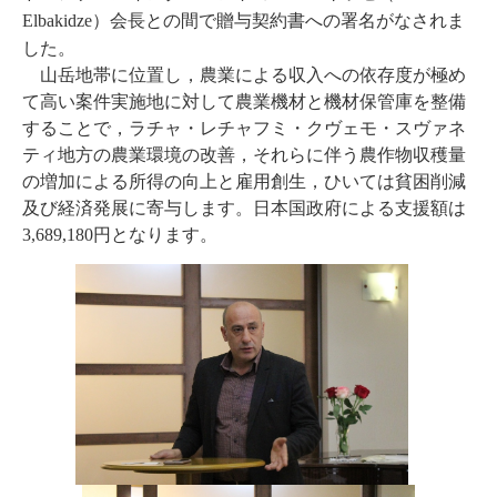
Elbakidze
）会長との間で贈与契約書への署名がなされま
した。
山岳地帯に位置し，農業による収入への依存度が極め
て高い案件実施地に対して農業機材と機材保管庫を整備
することで，ラチャ・レチャフミ・クヴェモ・スヴァネ
ティ地方の農業環境の改善，それらに伴う農作物収穫量
の増加による所得の向上と雇用創生，ひいては貧困削減
及び経済発展に寄与します。日本国政府による支援額は
3,689,180
円となります。