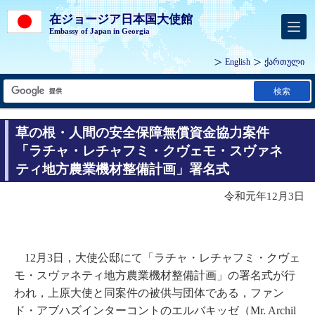
在ジョージア日本国大使館
Embassy of Japan in Georgia
English
ქართული
検索
草の根・人間の安全保障無償資金協力案件
「ラチャ・レチャフミ・クヴェモ・スヴァネ
ティ地方農業機材整備計画」署名式
令和元年12月3日
12
月
3
日，大使公邸にて「ラチャ・レチャフミ・クヴェ
モ・スヴァネティ地方農業機材整備計画」の署名式が行
われ，上原大使と同案件の被供与団体である，ファン
ド・アブハズインターコントのエルバキッゼ（
Mr. Archil