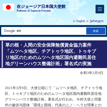
在ジョージア日本国大使館
Embassy of Japan in Georgia
English
ქართული
検索
草の根・人間の安全保障無償資金協力案件
「ムツヘタ地区、チアトゥラ地区、トゥキブ
リ地区のためのムツヘタ地区国内避難民居住
地グリーンハウス整備計画」署名式の実施
令和3年3月9日
2021年3月9日、大使公邸にて「ムツヘタ地区、チアトゥラ地
区、トゥキブリ地区のためのムツヘタ地区国内避難民居住地
グリーンハウス整備計画」署名式が行われ、今村大使と同案
件の被供与団体「環境と開発」代表のニノ・ヘラゼ理事との