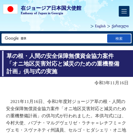
在ジョージア日本国大使館
Embassy of Japan in Georgia
English
ქართული
検索
草の根・人間の安全保障無償資金協力案件
「オニ地区災害対応と減災のための重機整備
計画」供与式の実施
令和3年11月16日
2021年11月16日、令和2年度対ジョージア草の根・人間の
安全保障無償資金協力案件「オニ地区災害対応と減災のため
の重機整備計画」の供与式が行われました。本供与式には、
今村大使、パプナ・マルグヴェリゼ・ラチャ＝レチフミ＝ク
ヴェモ・スヴァネティ州議員、セルゴ・ヒダシェリ・オニ地