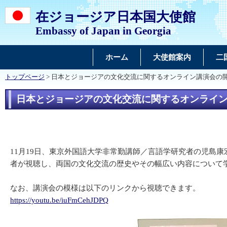
在ジョージア日本国大使館
Embassy of Japan in Georgia
ホーム
大使館案内
二
トップページ
> 日本とジョージアの文化交流に関するオンライン講演会の
日本とジョージアの文化交流に関するオンライ
11月19日、東京外国語大学非常勤講師／言語学研究者の児島
者が視聴し、両国の文化交流の歴史やその幅広い内容について
なお、講演会の模様は以下のリンクから視聴できます。
https://youtu.be/iuFmCehJDPQ