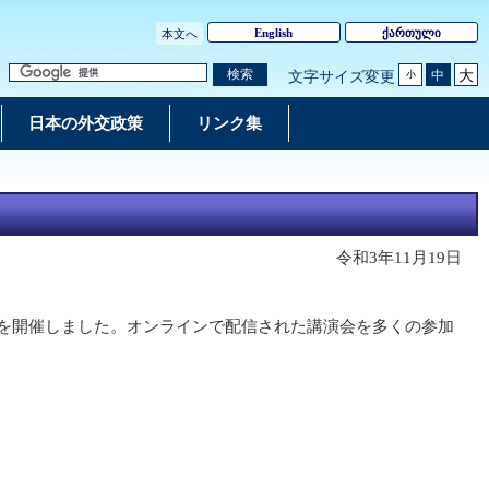
English
ქართული
本文へ
大
検索
中
文字サイズ変更
小
日本の外交政策
リンク集
令和3年11月19日
会を開催しました。オンラインで配信された講演会を多くの参加