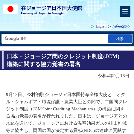
在ジョージア日本国大使館
Embassy of Japan in Georgia
English
ქართული
検索
日本・ジョージア間のクレジット制度(JCM)
構築に関する協力覚書の署名
令和4年9月13日
9月13日、今村朗駐ジョージア日本国特命全権大使と、オタ
ル・シャムギア・環境保護・農業大臣との間で、二国間クレ
ジット制度（JCM:Joint Crediting Mechanism）の構築に関す
る協力覚書の署名が行われました。日本は、ジョージアとの
JCMを通じて、ジョージアにおける温室効果ガスの排出削減
等に協力し、両国の国が決定する貢献(NDC)の達成に貢献す