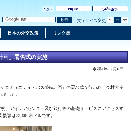
English
ქართული
本文へ
大
検索
中
文字サイズ変更
小
日本の外交政策
リンク集
計画」署名式の実施
令和4年12月6日
けるコミュニティ・バス整備計画」の署名式が行われ、今村大使
れました。
学校、デイケアセンター及び銀行等の基礎サービスにアクセスす
額は72,600米ドルです。