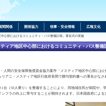
国間関係
開発協力
領事・安全情報
広報文化
区中心部におけるコミュニティ・バス整備計画」署名式の実施
スティア地区中心部におけるコミュニティ・バス整備
の根・人間の安全保障無償資金協力案件「メスティア地区中心部にお
ュリアニ・メスティア地区行政府長間で贈与契約書への署名がなさ
1台（50人乗り）を整備することにより、同地域住民が病院や、
ンフラの向上に寄与することが期待されます。日本国政府による支援