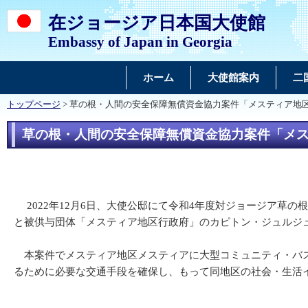
在ジョージア日本国大使館
Embassy of Japan in Georgia
ホーム
大使館案内
二
トップページ
> 草の根・人間の安全保障無償資金協力案件「メスティア地
草の根・人間の安全保障無償資金協力案件「メ
2022年12月6日、大使公邸にて令和4年度対ジョージア草
と被供与団体「メスティア地区行政府」のカピトン・ジュルジ
本案件でメスティア地区メスティアに大型コミュニティ・バス
るために必要な交通手段を確保し、もって同地区の社会・生活イ