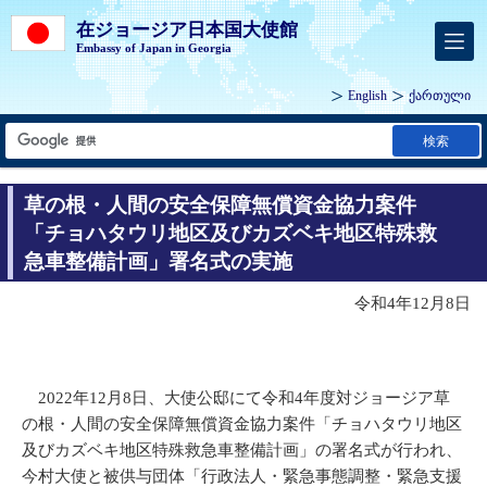
在ジョージア日本国大使館
Embassy of Japan in Georgia
English
ქართული
検索
草の根・人間の安全保障無償資金協力案件
「チョハタウリ地区及びカズベキ地区特殊救
急車整備計画」署名式の実施
令和4年12月8日
2022年12月8日、大使公邸にて令和4年度対ジョージア草
の根・人間の安全保障無償資金協力案件「チョハタウリ地区
及びカズベキ地区特殊救急車整備計画」の署名式が行われ、
今村大使と被供与団体「行政法人・緊急事態調整・緊急支援