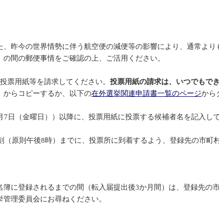
た、昨今の世界情勢に伴う航空便の減便等の影響により、通常より
）の間の郵便事情をご確認の上、ご活用ください。
、投票用紙等を請求してください。
投票用紙の請求は、いつでもで
」からコピーするか、以下の
在外選挙関連申請書一覧のページ
から
月7日（金曜日））以降に、投票用紙に投票する候補者名を記入し
時刻（原則午後8時）までに、投票所に到着するよう、登録先の市
簿に登録されるまでの間（転入届提出後3か月間）は、登録先の市
挙管理委員会にお尋ねください。