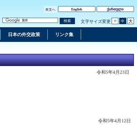
English
ქართული
本文へ
大
検索
中
文字サイズ変更
小
日本の外交政策
リンク集
令和5年4月23日
令和5年4月12日