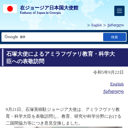
在ジョージア日本国大使館
Embassy of Japan in Georgia
English
ქართული
検索
石塚大使によるアミラフヴァリ教育・科学大
臣への表敬訪問
令和5年9月22日
English
ქართული
9月21日、石塚英樹駐ジョージア大使は、アミラフヴァリ教
育・科学大臣を表敬訪問し、教育、研究や科学分野における
二国間協力等につき意見交換しました。