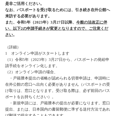
是非ご活用ください。
なお、パスポートを受け取るためには、引き続き在外公館へ
来訪する必要があります。
また、令和5年（2023年）3月27日以降、
今般の法改正に伴
い、以下2の申請手続きが変更となりますので、ご注意くだ
さい
。
（詳細）
1 オンライン申請がスタートします
（1）令和5年（2023年）3月27日から、パスポートの発給申
請手続をオンライン化します。
（2）オンライン申請の場合、
・戸籍謄本提出の省略が認められる切替申請は、申請時に
在外公館の窓口へ出向く必要がありません（パスポートの受
け取りは、窓口となります。受け取る際は、必ず前回のパス
ポートをお持ちください）。
・新規申請には、戸籍謄本の提出が必要になります。窓口
提出、または、日本国内の書留郵便に準ずる送付方法であれ
ば郵送で提出することもできます。