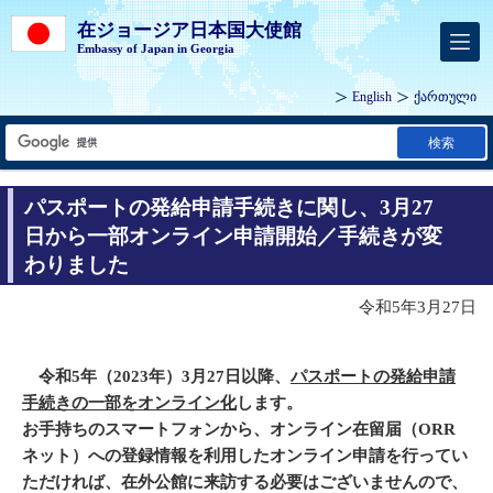
在ジョージア日本国大使館
Embassy of Japan in Georgia
English
ქართული
検索
パスポートの発給申請手続きに関し、3月27
日から一部オンライン申請開始／手続きが変
わりました
令和5年3月27日
令和5年（2023年）3月27日以降、
パスポートの発給申請
手続きの一部をオンライン化
します。
お手持ちのスマートフォンから、オンライン在留届（ORR
ネット）への登録情報を利用したオンライン申請を行ってい
ただければ、在外公館に来訪する必要はございませんので、