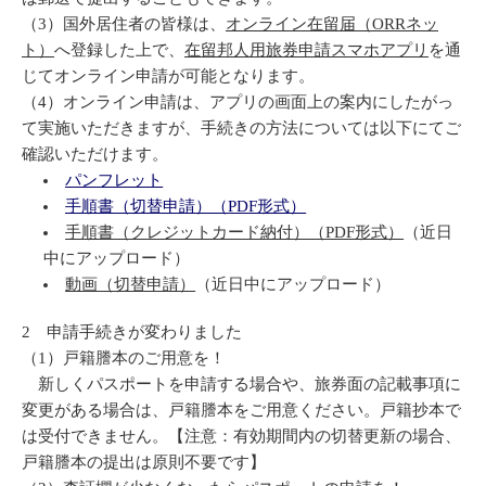
（3）国外居住者の皆様は、
オンライン在留届（ORRネッ
ト）
へ登録した上で、
在留邦人用旅券申請スマホアプリ
を通
じてオンライン申請が可能となります。
（4）オンライン申請は、アプリの画面上の案内にしたがっ
て実施いただきますが、手続きの方法については以下にてご
確認いただけます。
パンフレット
手順書（切替申請）（PDF形式）
手順書（クレジットカード納付）（PDF形式）
（近日
中にアップロード）
動画（切替申請）
（近日中にアップロード）
2 申請手続きが変わりました
（1）戸籍謄本のご用意を！
新しくパスポートを申請する場合や、旅券面の記載事項に
変更がある場合は、戸籍謄本をご用意ください。戸籍抄本で
は受付できません。【注意：有効期間内の切替更新の場合、
戸籍謄本の提出は原則不要です】