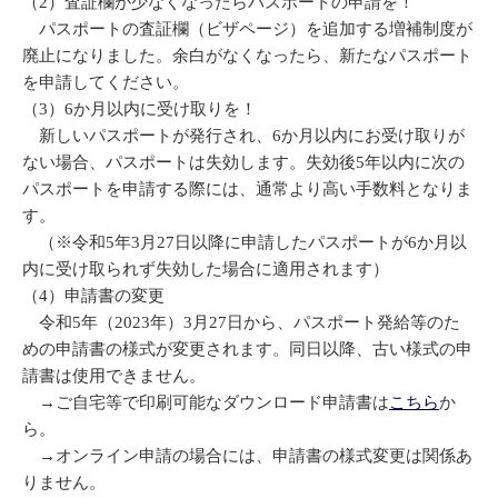
（2）査証欄が少なくなったらパスポートの申請を！
パスポートの査証欄（ビザページ）を追加する増補制度が
廃止になりました。余白がなくなったら、新たなパスポート
を申請してください。
（3）6か月以内に受け取りを！
新しいパスポートが発行され、6か月以内にお受け取りが
ない場合、パスポートは失効します。失効後5年以内に次の
パスポートを申請する際には、通常より高い手数料となりま
す。
（※令和5年3月27日以降に申請したパスポートが6か月以
内に受け取られず失効した場合に適用されます）
（4）申請書の変更
令和5年（2023年）3月27日から、パスポート発給等のた
めの申請書の様式が変更されます。同日以降、古い様式の申
請書は使用できません。
→ご自宅等で印刷可能なダウンロード申請書は
こちら
か
ら。
→オンライン申請の場合には、申請書の様式変更は関係あ
りません。