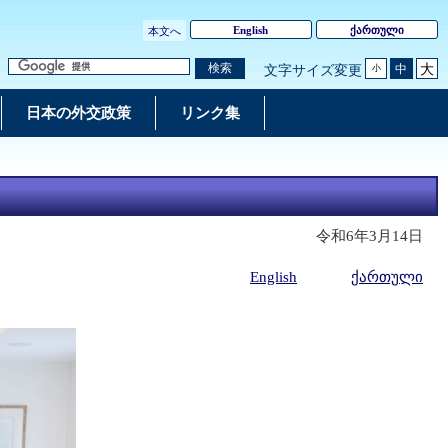
English
ქართული
本文へ
大
検索
中
文字サイズ変更
小
日本の外交政策
リンク集
令和6年3月14日
English
ქართული