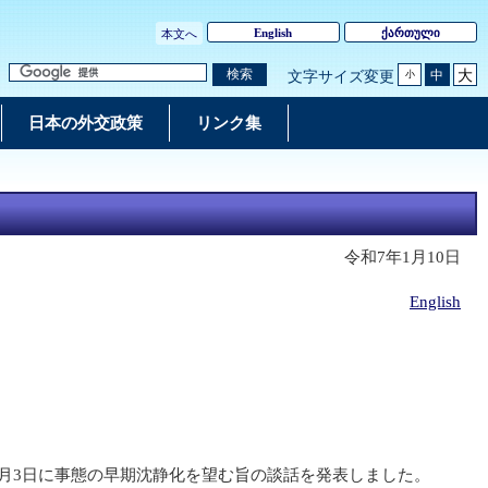
English
ქართული
本文へ
大
検索
中
文字サイズ変更
小
日本の外交政策
リンク集
令和7年1月10日
English
2月3日に事態の早期沈静化を望む旨の談話を発表しました。