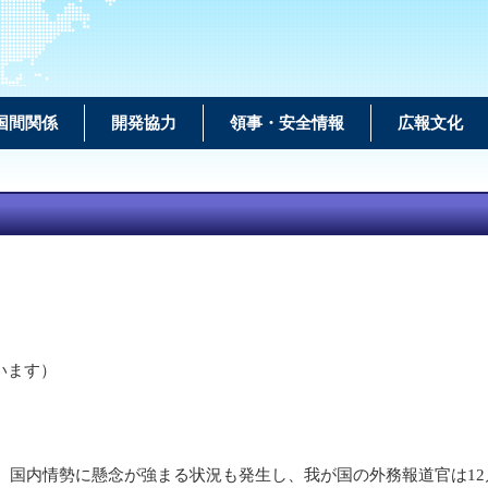
国間関係
開発協力
領事・安全情報
広報文化
います）
り、国内情勢に懸念が強まる状況も発生し、我が国の外務報道官は1