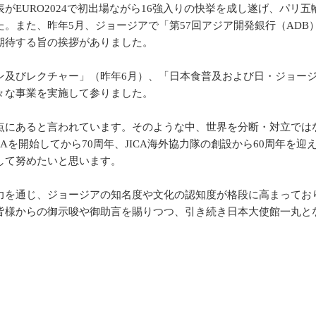
がEURO2024で初出場ながら16強入りの快挙を成し遂げ、パリ
。また、昨年5月、ジョージアで「第57回アジア開発銀行（AD
期待する旨の挨拶がありました。
ン及びレクチャー」（昨年6月）、「日本食普及および日・ジョージ
々な事業を実施して参りました。
点にあると言われています。そのような中、世界を分断・対立では
Aを開始してから70周年、JICA海外協力隊の創設から60周年を
して努めたいと思います。
力を通じ、ジョージアの知名度や文化の認知度が格段に高まってお
皆様からの御示唆や御助言を賜りつつ、引き続き日本大使館一丸と