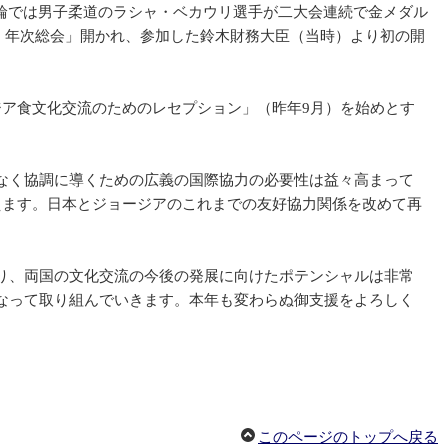
五輪では男子柔道のラシャ・ベカウリ選手が二大会連続で金メダル
B）年次総会」開かれ、参加した鈴木財務大臣（当時）より初の開
ア食文化交流のためのレセプション」（昨年9月）を始めとす
なく協調に導くための広義の国際協力の必要性は益々高まって
迎えます。日本とジョージアのこれまでの友好協力関係を改めて再
り、両国の文化交流の今後の発展に向けたポテンシャルは非常
なって取り組んでいきます。本年も変わらぬ御支援をよろしく
このページのトップへ戻る