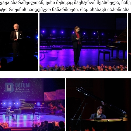
ა აზარაშვილთან, ვისი მუსიკაც მაესტრომ შეასრულა, ჩაწერ
ოტო რიუიჩის საიდუმლო ნაწარმოები, რაც ასახავს იაპონიას