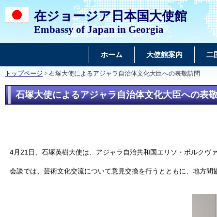
在ジョージア日本国大使館
Embassy of Japan in Georgia
ホーム
大使館案内
二
トップページ
> 石塚大使によるアジャラ自治体文化大臣への表敬訪問
石塚大使によるアジャラ自治体文化大臣への表
4月21日、石塚英樹大使は、ア
ジャラ自治
共和国
エリソ・ボルクヴ
会談
では
、芸術
文化
交流について意見交換を行
うとともに
、地方間