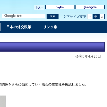
English
ქართული
本文へ
大
検索
中
文字サイズ変更
小
日本の外交政策
リンク集
令和8年4月23日
。
間関係をさらに強化
していく
機会
の重要性を確認
しました。