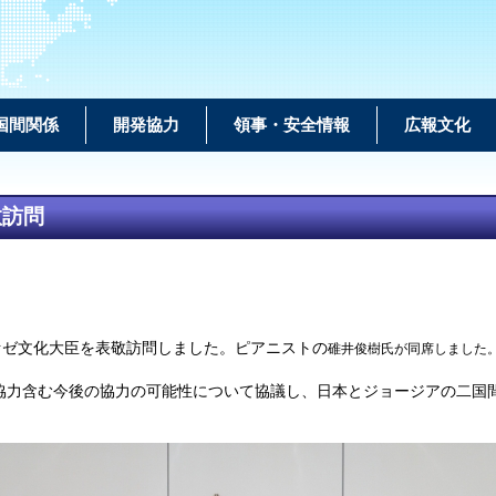
国間関係
開発協力
領事・安全情報
広報文化
敬訪問
ァゼ
文化大臣を表敬訪問しました。ピアニストの
碓井俊樹氏が同席しました
協力含む今後の協力の可能性について協議し、日本とジョージアの二国