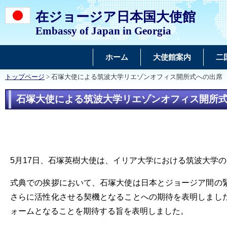
在ジョージア日本国大使館
Embassy of Japan in Georgia
ホーム
大使館案内
二
トップページ
> 石塚大使による筑波大学リエゾンオフィス開所式への出席
石塚大使による筑波大学リエゾンオフィス開所
5月17日、石塚英樹大使は、イリア大学
における
筑波大学
式典での挨拶において、石塚大使は日本とジョージア間の
さらに活性化させる契機となることへの期待を表明しまし
ォームとなることを期待する旨を表明しました。