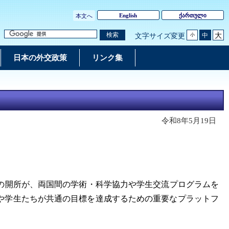
English
ქართული
本文へ
大
検索
中
文字サイズ変更
小
日本の外交政策
リンク集
令和8年5月19日
の開所が、両国間の
学術・
科学協力や学生交流プログラムを
や学生たちが共通の目標を達成するための重要なプラットフ