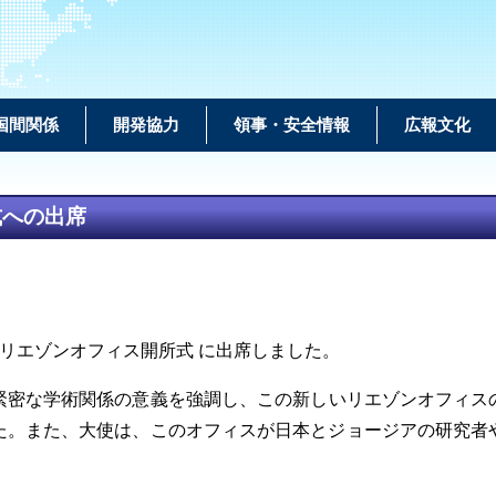
国間関係
開発協力
領事・安全情報
広報文化
式への出席
のリエゾンオフィス開所式
に出席しました
。
緊密な学術関係
の意義
を強調し、この新しいリエゾンオフィス
た。また、大使は、このオフィスが日本とジョージアの研究者