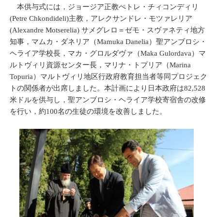
本供与式には，ジョージア正教ぺトレ・チィコンディリ
(Petre Chkondideli)主教，アレクサンドレ・モツァレリア
(Alexandre Motserelia) サメグレロ＝ゼモ・スヴァネティ地方
知事，マムカ・ダネリア（Mamuka Danelia）聖アンブロシ・
ヘライア学校長，マカ・グロルダヴァ（Maka Gulordava）マ
ルトヴィリ資源センター長，マリナ・トプリア（Marina
Topuria）マルトヴィリ地区行政府教育担当者等同プロジェク
トの関係者が出席しました。本計画により日本政府は82,528
米ドルを供与し，聖アンブロシ・ヘライア学校寄宿舎の改修
を行い，約100名の生徒の環境を改善しました。