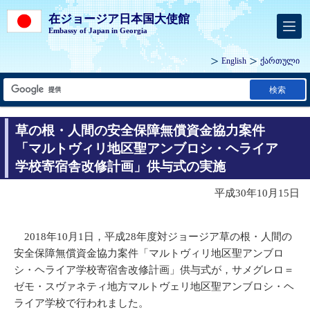
在ジョージア日本国大使館
Embassy of Japan in Georgia
English
ქართული
検索
草の根・人間の安全保障無償資金協力案件
「マルトヴィリ地区聖アンブロシ・ヘライア
学校寄宿舎改修計画」供与式の実施
平成30年10月15日
2018年10月1日，平成28年度対ジョージア草の根・人間の
安全保障無償資金協力案件「マルトヴィリ地区聖アンブロ
シ・ヘライア学校寄宿舎改修計画」供与式が，サメグレロ＝
ゼモ・スヴァネティ地方マルトヴェリ地区聖アンブロシ・ヘ
ライア学校で行われました。