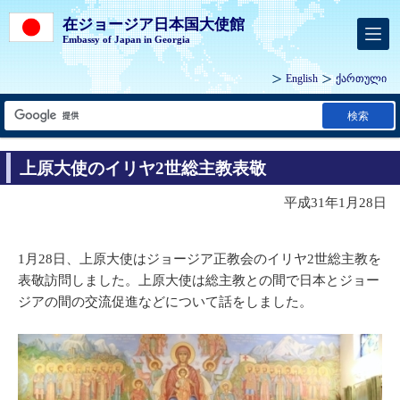
在ジョージア日本国大使館
Embassy of Japan in Georgia
English
ქართული
検索
上原大使のイリヤ2世総主教表敬
平成31年1月28日
1月28日、上原大使はジョージア正教会のイリヤ2世総主教を
表敬訪問しました。上原大使は総主教との間で日本とジョー
ジアの間の交流促進などについて話をしました。