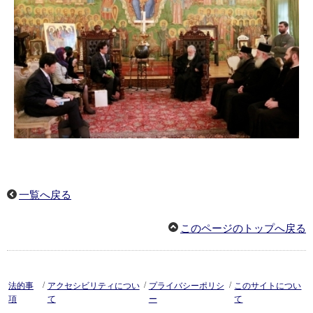
一覧へ戻る
このページのトップへ戻る
/
/
/
法的事
アクセシビリティについ
プライバシーポリシ
このサイトについ
項
て
ー
て