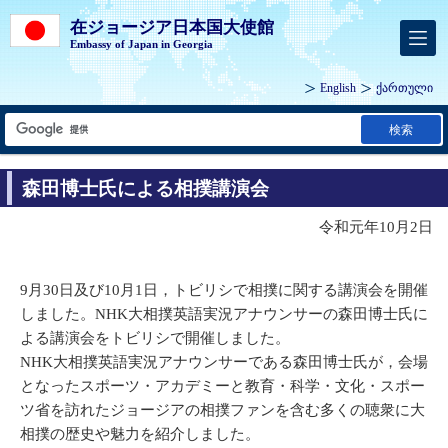
在ジョージア日本国大使館
Embassy of Japan in Georgia
English
ქართული
検索
森田博士氏による相撲講演会
令和元年10月2日
9月30日及び10月1日，トビリシで相撲に関する講演会を開催
しました。NHK大相撲英語実況アナウンサーの森田博士氏に
よる講演会をトビリシで開催しました。
NHK大相撲英語実況アナウンサーである森田博士氏が，会場
となったスポーツ・アカデミーと教育・科学・文化・スポー
ツ省を訪れたジョージアの相撲ファンを含む多くの聴衆に大
相撲の歴史や魅力を紹介しました。