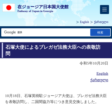
在ジョージア日本国大使館
Embassy of Japan in Georgia
English
ქართული
検索
石塚大使によるブレガゼ法務大臣への表敬訪
問
令和5年10月20日
English
ქართული
10月18日、石塚英樹駐ジョージア大使は、ブレガゼ法務大臣
を表敬訪問し、二国間協力等につき意見交換しました。