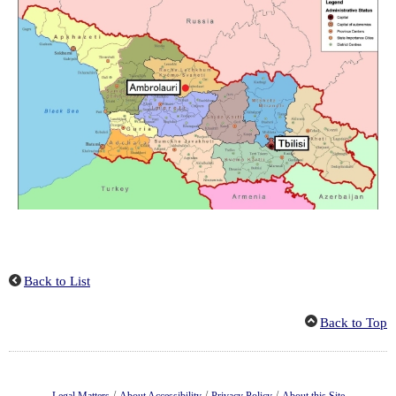
Back to List
Back to Top
/
/
/
Legal Matters
About Accessibility
Privacy Policy
About this Site